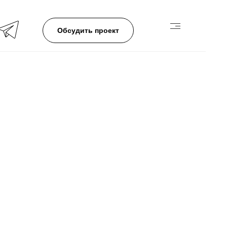
Обсудить проект
х данных
ветствии с требованиями
(далее — Закон о
анных и меры по
артыновой Инессой