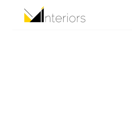
Политика в отно
1. Общие положения
Настоящая политика обраб
Федерального закона от 2
персональных данных) и о
обеспечению безопасност
Юрьевной (далее — Операт